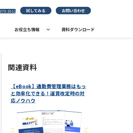
試してみる
お問い合わせ
373-3511
お役立ち情報
資料ダウンロード
関連資料
【eBook】通勤費管理業務はもっ
と効率化できる！運賃改定時の対
応ノウハウ