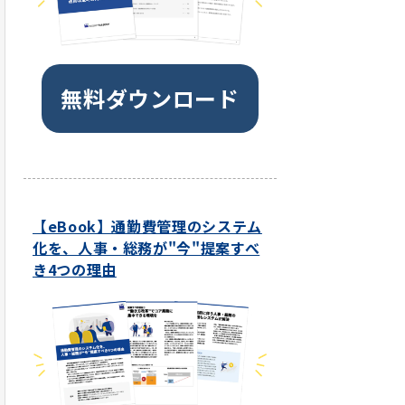
無料ダウンロード
【eBook】通勤費管理のシステム
化を、人事・総務が"今"提案すべ
き4つの理由