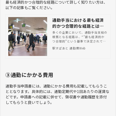
最も経済的かつ合理的な経路について詳しく知りたい方は、
以下の記事もご覧ください。
通勤手当における最も経済
的かつ合理的な経路とは？
支給時のチェックポイント
多くの企業において、通勤手当支給の
根拠となる経路は、“”最も経済的か
も紹介
つ合理的”という基準で決定されてい
ます。人事・総務担当者のなかには、
駅すぱあと 通勤費Web
「定義を知りたい」「最も経済的かつ
合理的であるとどうやって判断するの
か？」といった疑問をお持ちの方もい
るのではないでしょうか。 本記事で
は、通勤手当における最も経済的かつ
合理的な経路の概要を、支給する際の
③通勤にかかる費用
チェックポイントとともに紹介しま
す。
通勤手当申請書には、通勤にかかる費用も記載してもらうこ
ととなります。具体的には、通勤定期代や1回あたりの運賃な
どです。申請書への記載に併せて、領収書や通勤履歴を添付
してもらうと良いでしょう。