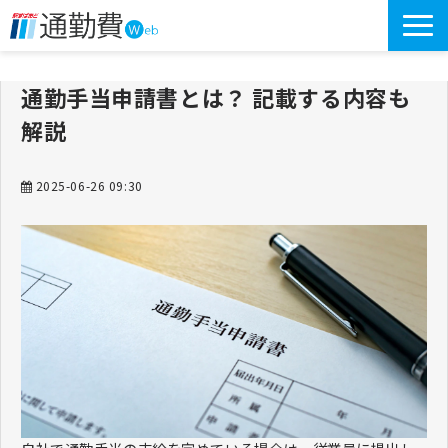
TOP
通勤手当申請書とは？ 記載する内容も
新着情報
解説
駅すぱあと 通勤費Webとは
導入事例
2025-06-26 09:30
よくあるご質問
お役立ち情報
資料ダウンロード