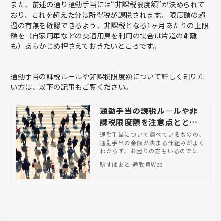
また、前述の通り通勤手当には“非課税限度額”が決められて
おり、これを超えた分は所得税が課税されます。 限度額の超
過の有無を確認できるよう、非課税となる1ヶ月あたりの上限
額を（自家用車などの交通用具を利用の場合は片道の距離
も）あらかじめ押さえておきたいところです。
通勤手当の課税ルールや非課税限度額について詳しく知りた
い方は、以下の記事もご覧ください。
通勤手当の課税ルールや非
課税限度額を注意点ととも
に解説
通勤手当について調べているものの、
通勤手当の金額が決まる仕組みがよく
わからず、お困りの方もいるのではな
いでしょうか。交通手段によって課税
駅すぱあと 通勤費Web
ルールと非課税限度額は異なるため、
間違えないように注意しなければなり
ません。 本記事では、通勤手当の課
税ルールと非課税限度額を、注意点と
ともに解説します。