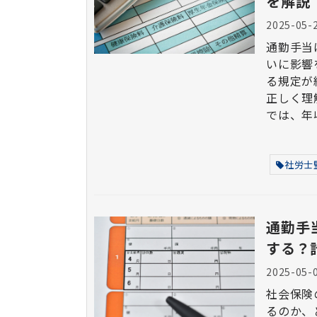
を解説
2025-05-
通勤手当
いに影響
る規定が
正しく理
では、年
します。
社労士
通勤手
する？
2025-05-
社会保険
るのか、