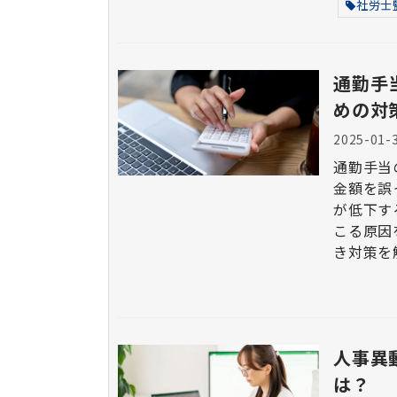
社労士
通勤手
めの対
2025-01-
通勤手当
金額を誤
が低下する要因になり
こる原因
き対策を
人事異
は？