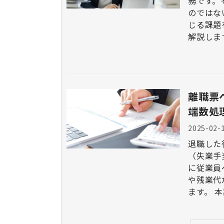
務です。
のではないでしょうか。
じる課題
解説しま
離職票
端数処
2025-02-
退職した
（失業手
に従業員
や残業代
ます。 本記事では、離職票の作成時における通勤手当の具体的な計
算方法や