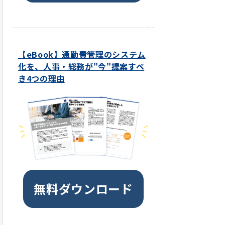
【eBook】通勤費管理のシステム
化を、人事・総務が"今"提案すべ
き4つの理由
無料ダウンロード