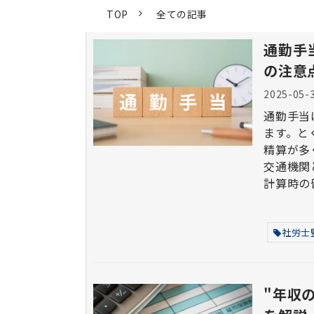
TOP
全ての記事
通勤手
の注意
2025-05-
通勤手当
ます。と
精算が多く
交通機関
計算時の
社労士
"年収